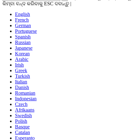
କିମ୍ବା ବନ୍ଦ କରିବାକୁ ESC ଦବାନ୍ତୁ |
English
French
German
Portuguese
Spanish
Russian
Japanese
Korean
Arabic
Irish
Greek
Turkish
Italian
Danish
Romanian
Indonesian
Czech
Afrikaans
Swedish
Polish
Basque
Catalan
Esperanto