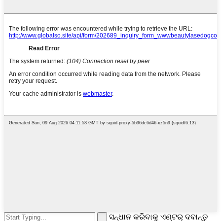
ସନ୍ଧାନ କରିବାକୁ ଏଣ୍ଟର୍ ଦବାନ୍ତୁ