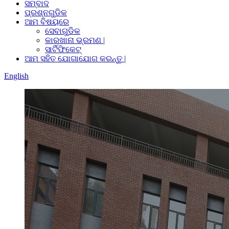
ସମ୍ବାଦ
ପ୍ରଶ୍ନଗୁଡିକ
ଆମ ବିଷୟରେ
ସେବାଗୁଡିକ
କାରଖାନା ଭ୍ରମଣ |
ସାର୍ଟିଫିକେଟ୍
ଆମ ସହିତ ଯୋଗାଯୋଗ କରନ୍ତୁ |
English