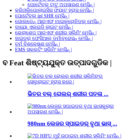
ପୋର୍ଟେବଲ୍ ଟାଟୁ ଅପସାରଣ ମେସିନ୍ |
କ୍ରିଓଲିପୋଲାଇସିସ୍ ଫ୍ୟାଟ୍ ହ୍ରାସ ମେସିନ୍ |
ପୋର୍ଟେବଲ୍ ipl SHR ମେସିନ୍ |
ଗୋଲଡେନ୍ ଆରଏଫ୍ ମାଇକ୍ରୋନିଡଲ୍ ମେସିନ୍ |
ବାୟୋ ଏଲଇଡି ଲାଇଟ୍ ମେସିନ୍ |
ଭେଲାଶେପ୍ ଆରଏଫ୍ ଶରୀର ସ୍ଲିମିଂ ମେସିନ୍ |
ହାଇଡ୍ରା ଫେସିଆଲ୍ ଡର୍ମାବ୍ରେସନ୍ ମେସିନ୍ |
ଚର୍ମ ବିଶ୍ଳେଷଣ ମେସିନ୍ |
EMS ସ୍କଲ୍ଟିଂ ସ୍ଲିମିଂ ମେସିନ୍ |
ବ Feat ଶିଷ୍ଟ୍ୟଯୁକ୍ତ ଉତ୍ପାଦଗୁଡିକ |
ଭିତର ବଲ୍ ରୋଲର୍ ଶରୀର ପତଳା ...
980nm ଲେଜର ସ୍ପାଇଡର୍ ବୃଥା ଭାସ୍ ...