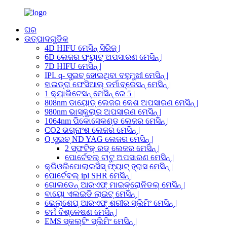
ଘର
ଉତ୍ପାଦଗୁଡିକ
4D HIFU ମେସିନ୍ ସିରିଜ୍ |
6D ଲେଜର ଫ୍ୟାଟ୍ ଅପସାରଣ ମେସିନ୍ |
7D HIFU ମେସିନ୍ |
IPL q- ସୁଇଚ୍ ହୋଇଥିବା ବହୁମୁଖୀ ମେସିନ୍ |
ହାଇଡ୍ରା ଫେସିଆଲ୍ ଡର୍ମାବ୍ରେସନ୍ ମେସିନ୍ |
1 କ୍ୟାଭିଟେସନ୍ ମେସିନ୍ ରେ 5 |
808nm ଡାୟୋଡ୍ ଲେଜର କେଶ ଅପସାରଣ ମେସିନ୍ |
980nm ଭାସ୍କୁଲାର ଅପସାରଣ ମେସିନ୍ |
1064nm ପିକୋସେକଣ୍ଡ ଲେଜର ମେସିନ୍ |
CO2 ଭଗ୍ନାଂଶ ଲେଜର ମେସିନ୍ |
Q ସୁଇଚ୍ ND YAG ଲେଜର ମେସିନ୍ |
2 ସ୍ଫଟିକ୍ ରଡ୍ ଲେଜର ମେସିନ୍ |
ପୋର୍ଟେବଲ୍ ଟାଟୁ ଅପସାରଣ ମେସିନ୍ |
କ୍ରିଓଲିପୋଲାଇସିସ୍ ଫ୍ୟାଟ୍ ହ୍ରାସ ମେସିନ୍ |
ପୋର୍ଟେବଲ୍ ipl SHR ମେସିନ୍ |
ଗୋଲଡେନ୍ ଆରଏଫ୍ ମାଇକ୍ରୋନିଡଲ୍ ମେସିନ୍ |
ବାୟୋ ଏଲଇଡି ଲାଇଟ୍ ମେସିନ୍ |
ଭେଲାଶେପ୍ ଆରଏଫ୍ ଶରୀର ସ୍ଲିମିଂ ମେସିନ୍ |
ଚର୍ମ ବିଶ୍ଳେଷଣ ମେସିନ୍ |
EMS ସ୍କଲ୍ଟିଂ ସ୍ଲିମିଂ ମେସିନ୍ |