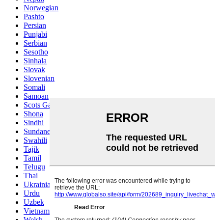
Norwegian
Pashto
Persian
Punjabi
Serbian
Sesotho
Sinhala
Slovak
Slovenian
Somali
Samoan
Scots Gaelic
Shona
Sindhi
Sundanese
Swahili
Tajik
Tamil
Telugu
Thai
Ukrainian
Urdu
Uzbek
Vietnamese
Welsh