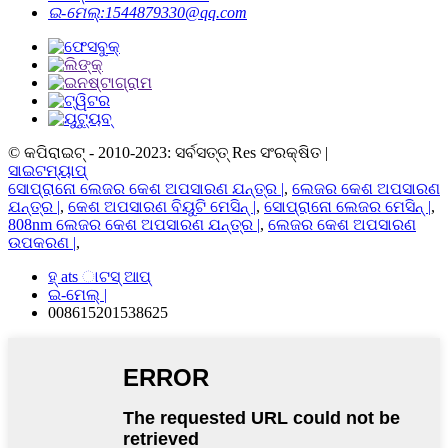
ଇ-ମେଲ୍:
1544879330@qq.com
© କପିରାଇଟ୍ - 2010-2023: ସର୍ବସତ୍ତ୍ Res ସଂରକ୍ଷିତ |
ସାଇଟମ୍ୟାପ୍
ସୋପ୍ରାନୋ ଲେଜର କେଶ ଅପସାରଣ ଯନ୍ତ୍ର |
,
ଲେଜର କେଶ ଅପସାରଣ
ଯନ୍ତ୍ର |
,
କେଶ ଅପସାରଣ ବିୟୁଟି ମେସିନ୍ |
,
ସୋପ୍ରାନୋ ଲେଜର ମେସିନ୍ |
,
808nm ଲେଜର କେଶ ଅପସାରଣ ଯନ୍ତ୍ର |
,
ଲେଜର କେଶ ଅପସାରଣ
ଉପକରଣ |
,
ହ୍ ats ାଟସ୍ ଆପ୍
ଇ-ମେଲ୍ |
008615201538625