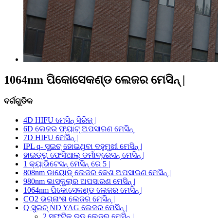
1064nm ପିକୋସେକଣ୍ଡ ଲେଜର ମେସିନ୍ |
ବର୍ଗଗୁଡିକ
4D HIFU ମେସିନ୍ ସିରିଜ୍ |
6D ଲେଜର ଫ୍ୟାଟ୍ ଅପସାରଣ ମେସିନ୍ |
7D HIFU ମେସିନ୍ |
IPL q- ସୁଇଚ୍ ହୋଇଥିବା ବହୁମୁଖୀ ମେସିନ୍ |
ହାଇଡ୍ରା ଫେସିଆଲ୍ ଡର୍ମାବ୍ରେସନ୍ ମେସିନ୍ |
1 କ୍ୟାଭିଟେସନ୍ ମେସିନ୍ ରେ 5 |
808nm ଡାୟୋଡ୍ ଲେଜର କେଶ ଅପସାରଣ ମେସିନ୍ |
980nm ଭାସ୍କୁଲାର ଅପସାରଣ ମେସିନ୍ |
1064nm ପିକୋସେକଣ୍ଡ ଲେଜର ମେସିନ୍ |
CO2 ଭଗ୍ନାଂଶ ଲେଜର ମେସିନ୍ |
Q ସୁଇଚ୍ ND YAG ଲେଜର ମେସିନ୍ |
2 ସ୍ଫଟିକ୍ ରଡ୍ ଲେଜର ମେସିନ୍ |