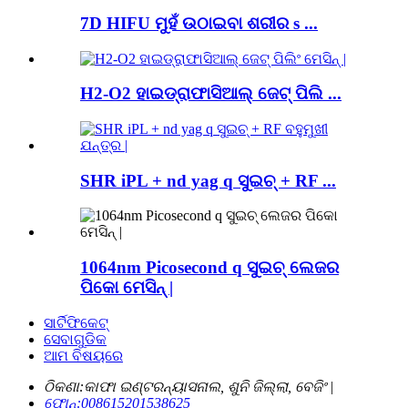
7D HIFU ମୁହଁ ଉଠାଇବା ଶରୀର s ...
H2-O2 ହାଇଡ୍ରାଫାସିଆଲ୍ ଜେଟ୍ ପିଲି ...
SHR iPL + nd yag q ସୁଇଚ୍ + RF ...
1064nm Picosecond q ସୁଇଚ୍ ଲେଜର
ପିକୋ ମେସିନ୍ |
ସାର୍ଟିଫିକେଟ୍
ସେବାଗୁଡିକ
ଆମ ବିଷୟରେ
ଠିକଣା:
କାଫା ଇଣ୍ଟରନ୍ୟାସନାଲ, ଶୁନି ଜିଲ୍ଲା, ବେଜିଂ |
ଫୋନ୍:
008615201538625