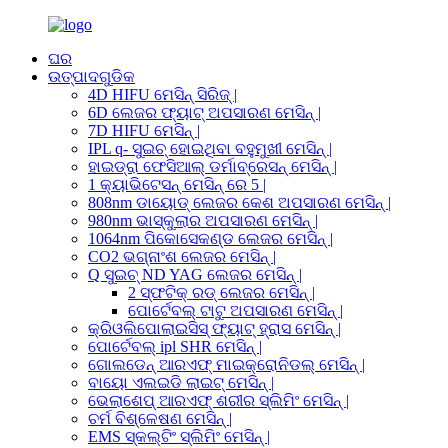
ଘର
ଉତ୍ପାଦଗୁଡିକ
4D HIFU ମେସିନ୍ ସିରିଜ୍ |
6D ଲେଜର ଫ୍ୟାଟ୍ ଅପସାରଣ ମେସିନ୍ |
7D HIFU ମେସିନ୍ |
IPL q- ସୁଇଚ୍ ହୋଇଥିବା ବହୁମୁଖୀ ମେସିନ୍ |
ହାଇଡ୍ରା ଫେସିଆଲ୍ ଡର୍ମାବ୍ରେସନ୍ ମେସିନ୍ |
1 କ୍ୟାଭିଟେସନ୍ ମେସିନ୍ ରେ 5 |
808nm ଡାୟୋଡ୍ ଲେଜର କେଶ ଅପସାରଣ ମେସିନ୍ |
980nm ଭାସ୍କୁଲାର ଅପସାରଣ ମେସିନ୍ |
1064nm ପିକୋସେକଣ୍ଡ ଲେଜର ମେସିନ୍ |
CO2 ଭଗ୍ନାଂଶ ଲେଜର ମେସିନ୍ |
Q ସୁଇଚ୍ ND YAG ଲେଜର ମେସିନ୍ |
2 ସ୍ଫଟିକ୍ ରଡ୍ ଲେଜର ମେସିନ୍ |
ପୋର୍ଟେବଲ୍ ଟାଟୁ ଅପସାରଣ ମେସିନ୍ |
କ୍ରିଓଲିପୋଲାଇସିସ୍ ଫ୍ୟାଟ୍ ହ୍ରାସ ମେସିନ୍ |
ପୋର୍ଟେବଲ୍ ipl SHR ମେସିନ୍ |
ଗୋଲଡେନ୍ ଆରଏଫ୍ ମାଇକ୍ରୋନିଡଲ୍ ମେସିନ୍ |
ବାୟୋ ଏଲଇଡି ଲାଇଟ୍ ମେସିନ୍ |
ଭେଲାଶେପ୍ ଆରଏଫ୍ ଶରୀର ସ୍ଲିମିଂ ମେସିନ୍ |
ଚର୍ମ ବିଶ୍ଳେଷଣ ମେସିନ୍ |
EMS ସ୍କଲ୍ଟିଂ ସ୍ଲିମିଂ ମେସିନ୍ |