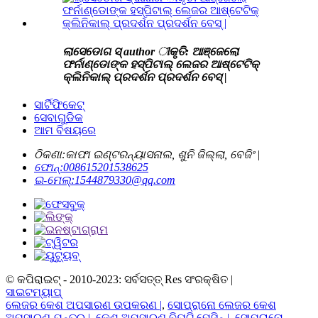
ଲାସେଡୋଗ ସ୍ author ୀକୃତି: ଆଞ୍ଜେଲୋ
ଫର୍ନାଣ୍ଡୋଙ୍କ ହସ୍ପିଟାଲ୍ ଲେଜର ଆଷ୍ଟେଟିକ୍
କ୍ଲିନିକାଲ୍ ପ୍ରଦର୍ଶନ ପ୍ରଦର୍ଶନ ବେସ୍ |
ସାର୍ଟିଫିକେଟ୍
ସେବାଗୁଡିକ
ଆମ ବିଷୟରେ
ଠିକଣା:
କାଫା ଇଣ୍ଟରନ୍ୟାସନାଲ, ଶୁନି ଜିଲ୍ଲା, ବେଜିଂ |
ଫୋନ୍:
008615201538625
ଇ-ମେଲ୍:
1544879330@qq.com
© କପିରାଇଟ୍ - 2010-2023: ସର୍ବସତ୍ତ୍ Res ସଂରକ୍ଷିତ |
ସାଇଟମ୍ୟାପ୍
ଲେଜର କେଶ ଅପସାରଣ ଉପକରଣ |
,
ସୋପ୍ରାନୋ ଲେଜର କେଶ
ଅପସାରଣ ଯନ୍ତ୍ର |
,
କେଶ ଅପସାରଣ ବିୟୁଟି ମେସିନ୍ |
,
ସୋପ୍ରାନୋ