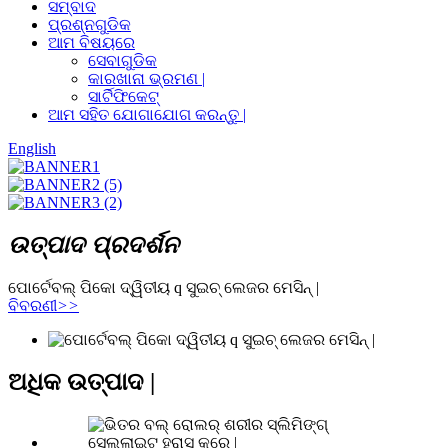
ସମ୍ବାଦ
ପ୍ରଶ୍ନଗୁଡିକ
ଆମ ବିଷୟରେ
ସେବାଗୁଡିକ
କାରଖାନା ଭ୍ରମଣ |
ସାର୍ଟିଫିକେଟ୍
ଆମ ସହିତ ଯୋଗାଯୋଗ କରନ୍ତୁ |
English
ଉତ୍ପାଦ ପ୍ରଦର୍ଶନ
ପୋର୍ଟେବଲ୍ ପିକୋ ଦ୍ୱିତୀୟ q ସୁଇଚ୍ ଲେଜର ମେସିନ୍ |
ବିବରଣୀ
>>
ଅଧିକ ଉତ୍ପାଦ |