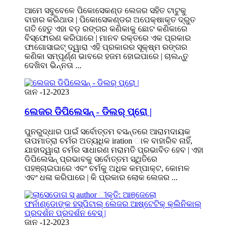
ଆମେ ସବୁବେଳେ ପିକୋସେକଣ୍ଡ ଲେଜର ସହିତ ଟାଟୁକୁ
ବାହାର କରିଥାଉ | ପିକୋସେକଣ୍ଡର ଅପେକ୍ଷାକୃତ ଦ୍ରୁତ
ଗତି ହେତୁ ଏହା ବଡ଼ ରଙ୍ଗର କଣିକାକୁ ଛୋଟ କଣିକାରେ
ବିସ୍ଫୋରଣ କରିପାରେ | ମାନବ ରକ୍ତରେ ଏକ ପ୍ରକାର
ଫାଗୋସାଇଟ୍ ଦ୍ୱାରା ଏହି ପ୍ରକାରର ସୂକ୍ଷ୍ମ ରଙ୍ଗର
କଣିକା ସମ୍ପୂର୍ଣ୍ଣ ଭାବରେ ହଜମ ହୋଇପାରେ | ଚାଲନ୍ତୁ
ଦେଖିବା ଭିନ୍ନତା ...
ଜାନ -12-2023
ଲେଜର ଡିପିଲେସନ୍ - ଡିଲର୍ ପ୍ରୋ |
ପୁନରୁଦ୍ଧାର ପାଇଁ ସର୍ବୋତ୍ତମ ବସନ୍ତରେ ଆରାମଦାୟକ
ତାପମାତ୍ରା ଚର୍ମର ଅତ୍ୟଧିକ iration ାଳ ବାହାରିବ ନାହିଁ,
ଯାହାଦ୍ୱାରା ଚର୍ମର ସାଧାରଣ ମରାମତି ପ୍ରଭାବିତ ହେବ | ଏହା
ଡିପିଲେସନ୍ ପ୍ରଭାବକୁ ସର୍ବୋତ୍ତମ ସ୍ଥିତିରେ
ପହଞ୍ଚାଇପାରେ ଏବଂ ଚର୍ମକୁ ଅଧିକ କମ୍ପାକ୍ଟ, କୋମଳ
ଏବଂ ଧଳା କରିପାରେ | କି ପ୍ରକାର ଲୋକ ଲେଜର ...
ଜାନ -12-2023