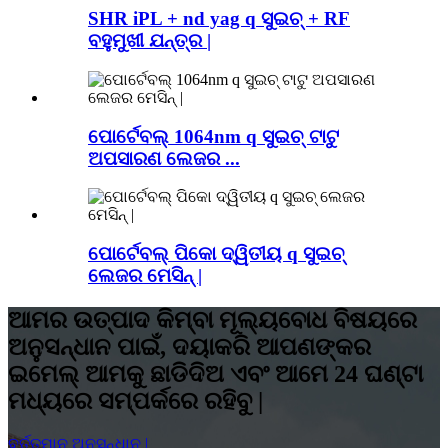
SHR iPL + nd yag q ସୁଇଚ୍ + RF
ବହୁମୁଖୀ ଯନ୍ତ୍ର |
ପୋର୍ଟେବଲ୍ 1064nm q ସୁଇଚ୍ ଟାଟୁ
ଅପସାରଣ ଲେଜର ...
ପୋର୍ଟେବଲ୍ ପିକୋ ଦ୍ୱିତୀୟ q ସୁଇଚ୍
ଲେଜର ମେସିନ୍ |
ଆମର ଉତ୍ପାଦ କିମ୍ବା ମୂଲ୍ୟବୋଧ ବିଷୟରେ
ଅନୁସନ୍ଧାନ ପାଇଁ, ଦୟାକରି ଆପଣଙ୍କର
ଇମେଲ୍ ଆମକୁ ଛାଡିଦିଅ ଏବଂ ଆମେ 24 ଘଣ୍ଟା
ମଧ୍ୟରେ ସମ୍ପର୍କରେ ରହିବୁ |
ବର୍ତ୍ତମାନ ଅନୁସନ୍ଧାନ |