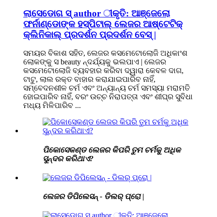
ଲାସେଡୋଗ ସ୍ author ୀକୃତି: ଆଞ୍ଜେଲୋ
ଫର୍ନାଣ୍ଡୋଙ୍କ ହସ୍ପିଟାଲ୍ ଲେଜର ଆଷ୍ଟେଟିକ୍
କ୍ଲିନିକାଲ୍ ପ୍ରଦର୍ଶନ ପ୍ରଦର୍ଶନ ବେସ୍ |
ସମୟର ବିକାଶ ସହିତ, ଲେଜର କସମେଟୋଲୋଜି ଅଧିକାଂଶ
ଲୋକଙ୍କୁ ସ beauty ନ୍ଦର୍ଯ୍ୟକୁ ଭଲପାଏ | ଲେଜର
କସମେଟୋଲୋଜି ବ୍ୟବହାର କରିବା ଦ୍ୱାରା କେବଳ ଦାଗ,
ଟାଟୁ, ଲାଲ ରକ୍ତ ବାହାର କରାଯାଇପାରିବ ନାହିଁ,
ସମ୍ବେଦନଶୀଳ ଚର୍ମ ଏବଂ ଅନ୍ୟାନ୍ୟ ଚର୍ମ ସମସ୍ୟା ମରାମତି
ହୋଇପାରିବ ନାହିଁ, ବରଂ ଉଚ୍ଚ ନିରାପତ୍ତା ଏବଂ ଶୀଘ୍ର ସୁବିଧା
ମଧ୍ୟ ମିଳିପାରିବ ...
ପିକୋସେକଣ୍ଡ ଲେଜର କିପରି ତୁମ ଚର୍ମକୁ ଅଧିକ
ସୁନ୍ଦର କରିଥାଏ?
ଲେଜର ଡିପିଲେସନ୍ - ଡିଲର୍ ପ୍ରୋ |