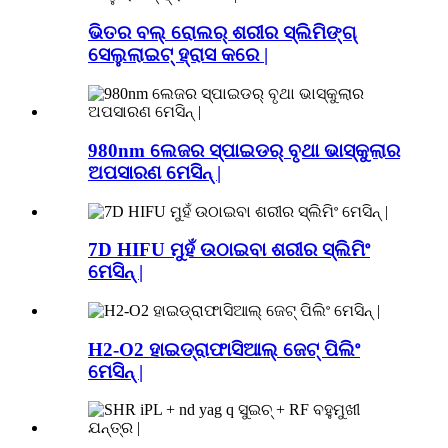
ଭିତର ବଲ୍ ରୋଲର୍ ଶରୀର ସ୍ଲିମିଙ୍ଗ୍
ସେଲୁଲାଇଟ୍ ହ୍ରାସ କରେ |
980nm ଲେଜର ସ୍ପାଇଡର୍ ବୃଥା ଭାସ୍କୁଲାର
ଅପସାରଣ ମେସିନ୍ |
7D HIFU ମୁହଁ ଉଠାଇବା ଶରୀର ସ୍ଲିମିଂ
ମେସିନ୍ |
H2-O2 ହାଇଡ୍ରାଫାସିଆଲ୍ ଜେଟ୍ ପିଲିଂ
ମେସିନ୍ |