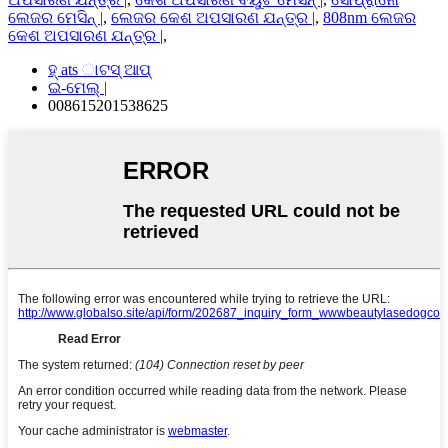
ଲେଜର ମେସିନ୍ |
,
ଲେଜର କେଶ ଅପସାରଣ ଯନ୍ତ୍ର |
,
808nm ଲେଜର
କେଶ ଅପସାରଣ ଯନ୍ତ୍ର |
,
ହ୍ ats ାଟସ୍ ଆପ୍
ଇ-ମେଲ୍ |
008615201538625