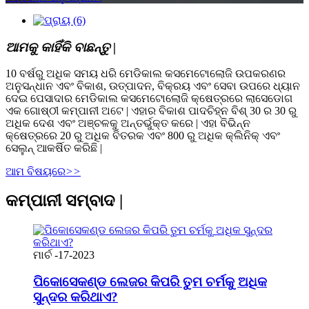
ଆମକୁ କାହିଁକି ବାଛନ୍ତୁ |
10 ବର୍ଷରୁ ଅଧିକ ସମୟ ଧରି ମେଡିକାଲ କସମେଟୋଲୋଜି ଉପକରଣର
ଅନୁସନ୍ଧାନ ଏବଂ ବିକାଶ, ଉତ୍ପାଦନ, ବିକ୍ରୟ ଏବଂ ସେବା ଉପରେ ଧ୍ୟାନ
ଦେଇ ପେସାଦାର ମେଡିକାଲ କସମେଟୋଲୋଜି କ୍ଷେତ୍ରରେ ଲାସେଡୋଗ
ଏକ ଗୋଷ୍ଠୀ କମ୍ପାନୀ ଅଟେ | ଏହାର ବିକାଶ ପାଦଚିହ୍ନ ବିଶ୍ 30 ର 30 ରୁ
ଅଧିକ ଦେଶ ଏବଂ ଅଞ୍ଚଳକୁ ଅନ୍ତର୍ଭୁକ୍ତ କରେ | ଏହା ବିଭିନ୍ନ
କ୍ଷେତ୍ରରେ 20 ରୁ ଅଧିକ ବିତରକ ଏବଂ 800 ରୁ ଅଧିକ କ୍ଲିନିକ୍ ଏବଂ
ସେଲୁନ୍ ଆକର୍ଷିତ କରିଛି |
ଆମ ବିଷୟରେ
>>
କମ୍ପାନୀ ସମ୍ବାଦ |
ମାର୍ଚ -17-2023
ପିକୋସେକଣ୍ଡ ଲେଜର କିପରି ତୁମ ଚର୍ମକୁ ଅଧିକ
ସୁନ୍ଦର କରିଥାଏ?